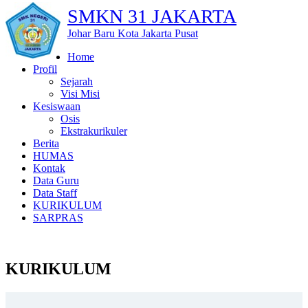
SMKN 31 JAKARTA
Johar Baru Kota Jakarta Pusat
Home
Profil
Sejarah
Visi Misi
Kesiswaan
Osis
Ekstrakurikuler
Berita
HUMAS
Kontak
Data Guru
Data Staff
KURIKULUM
SARPRAS
KURIKULUM