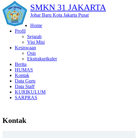
SMKN 31 JAKARTA
Johar Baru Kota Jakarta Pusat
Home
Profil
Sejarah
Visi Misi
Kesiswaan
Osis
Ekstrakurikuler
Berita
HUMAS
Kontak
Data Guru
Data Staff
KURIKULUM
SARPRAS
Kontak