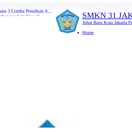
abungan Satu Siswa",...
SMKN 31 JA
iswa, SMKN 31 Jakarta...
ala SMKN 31 Jakarta Su...
Johar Baru Kota Jakarta P
rta Gelar Pembagian Tab...
 Tutup Rangkaian Kegia...
Home
ri Edukasi Psikologi Re...
akan Potensi Siswa Lewa...
tuk Siswa Tangguh melalu...
 Dinobatkan Sebagai "O...
ara 3 Lomba Penulisan A...