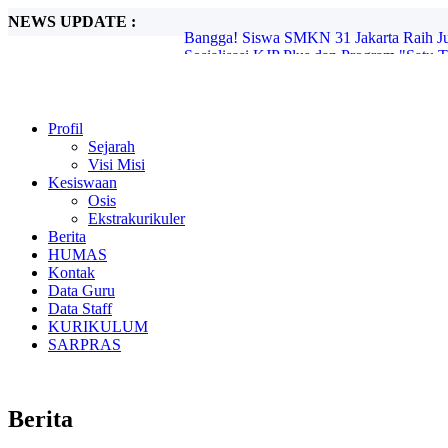
NEWS UPDATE :
Sosialisasi KJP Plus dan Program "Satu T
Tingkatkan Kedisiplinan dan Penilaian S
Jaga Mutu Pendidikan, Pendidik dan Kep
Cegah Anemia Sejak Dini, SMKN 31 Jaka
Kemeriahan Demonstrasi Ekstrakurikuler
Hari Keempat MPLS SMKN 31 Jakarta: Da
Profil
Hari Ketiga MPLS SMKN 31 Jakarta: Pet
Sejarah
Hari Kedua MPLS SMKN 31 Jakarta: Ben
Visi Misi
Raih Juara 1 Nasional! SMKN 31 Jakarta
Kesiswaan
Bangga! Siswa SMKN 31 Jakarta Raih Ju
Osis
Ekstrakurikuler
Berita
HUMAS
Kontak
Data Guru
Data Staff
KURIKULUM
SARPRAS
Berita