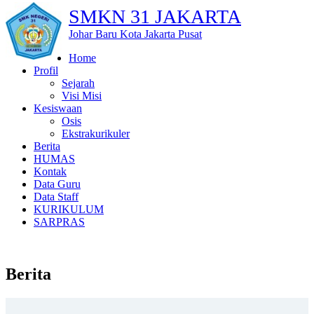
SMKN 31 JAKARTA
Johar Baru Kota Jakarta Pusat
Home
Profil
Sejarah
Visi Misi
Kesiswaan
Osis
Ekstrakurikuler
Berita
HUMAS
Kontak
Data Guru
Data Staff
KURIKULUM
SARPRAS
Berita